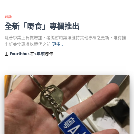
廚藝
全新「嘢食」專欄推出
隨著學業上負擔增加，老編暫時無法維持其他專欄之更新，唯有推
出新美食專欄以替代之前
更多…
由
Fourthbus
在
7年
前
發佈