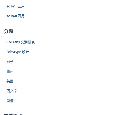
2019年三月
2018年四月
分類
CoTrans 交通硏究
Fobytype 設計
廚藝
廣州
英國
西文字
鐵道