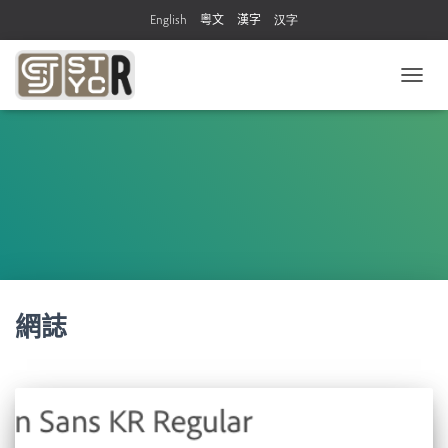
English
粵文
漢字
汉字
TOGG
NAVIG
網誌