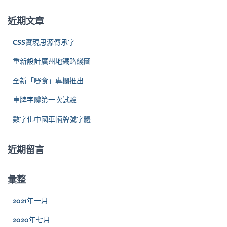
鍵
字
近期文章
:
CSS實現思源傳承字
重新設計廣州地鐵路綫圖
全新「嘢食」專欄推出
車牌字體第一次試驗
數字化中國車輛牌號字體
近期留言
彙整
2021年一月
2020年七月