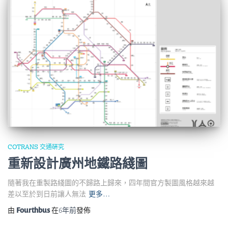
COTRANS 交通硏究
重新設計廣州地鐵路綫圖
隨著我在重製路綫圖的不歸路上歸來，四年間官方製圖風格越來越
差以至於到日前讓人無法
更多…
由
Fourthbus
在
6年
前
發佈