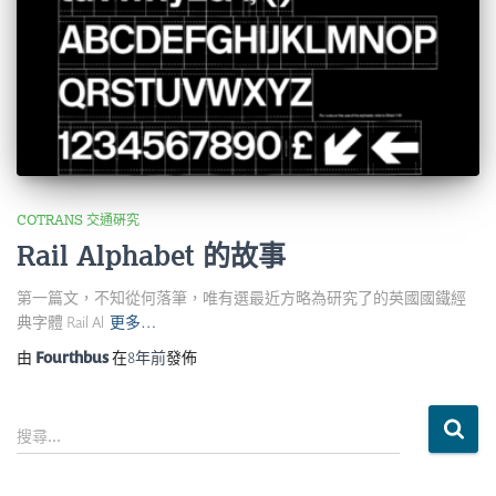
COTRANS 交通硏究
Rail Alphabet 的故事
第一篇文，不知從何落筆，唯有選最近方略為研究了的英國國鐵經
典字體 Rail Al
更多…
由
Fourthbus
在
8年
前
發佈
搜
搜尋...
尋
關