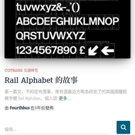
COTRANS 交通硏究
Rail Alphabet 的故事
第一篇文，不知從何落筆，唯有選最近方略為研究了的英國國鐵經
典字體 Rail Alphabet。個人認
更多…
由
Fourthbus
在
8年
前
發佈
搜
搜尋...
尋