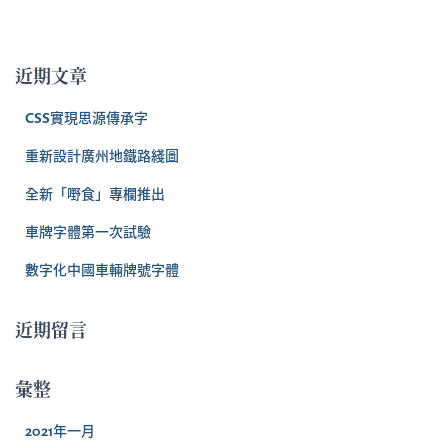
關
鍵
字
近期文章
:
CSS實現思源傳承字
重新設計廣州地鐵路綫圖
全新「嘢食」專欄推出
車牌字體第一次試驗
數字化中國車輛牌號字體
近期留言
彙整
2021年一月