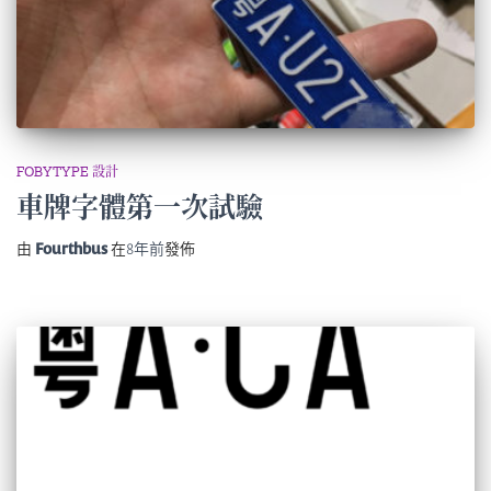
FOBYTYPE 設計
車牌字體第一次試驗
由
Fourthbus
在
8年
前
發佈