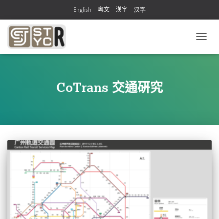
English
粵文
漢字
汉字
TOGG
NAVIG
CoTrans 交通硏究