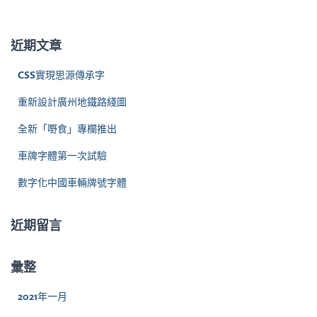
關
鍵
字
近期文章
:
CSS實現思源傳承字
重新設計廣州地鐵路綫圖
全新「嘢食」專欄推出
車牌字體第一次試驗
數字化中國車輛牌號字體
近期留言
彙整
2021年一月