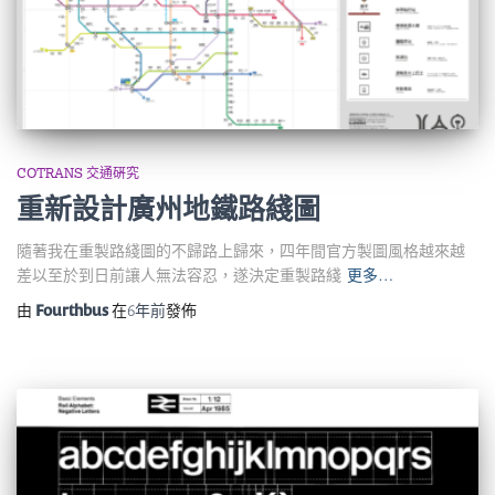
COTRANS 交通硏究
重新設計廣州地鐵路綫圖
隨著我在重製路綫圖的不歸路上歸來，四年間官方製圖風格越來越
差以至於到日前讓人無法容忍，遂決定重製路綫
更多…
由
Fourthbus
在
6年
前
發佈