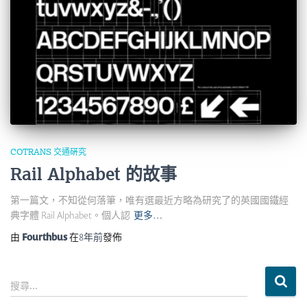
COTRANS 交通硏究
Rail Alphabet 的故事
第一篇文，不知從何落筆，唯有選最近方略為研究了的英國國鐵經
典字體 Rail Alphabet。個人認
更多…
由
Fourthbus
在
8年
前
發佈
搜
搜尋...
尋