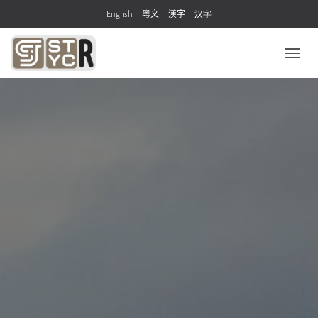
English
粵文
漢字
汉字
T
O
G
G
L
E
N
A
V
I
G
A
T
I
O
N